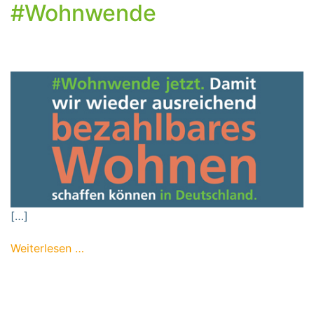
#Wohnwende
[…]
from Deutschland braucht die #Wohnwend
Weiterlesen …